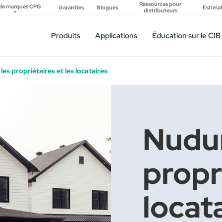
Ressources pour
 de marques CPG
Garanties
Blogues
Estima
distributeurs
Produits
Applications
Éducation sur le CIB
les propriétaires et les locataires
Nudur
propri
locat