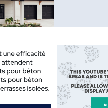
t une efficacité
s attendent
nts pour béton
nts pour béton
errasses isolées.
Au