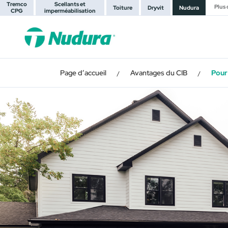
Tremco
Scellants et
Plus
Toiture
Dryvit
Nudura
CPG
imperméabilisation
Page d’accueil
Avantages du CIB
Pour 
/
/