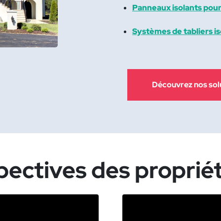
Panneaux isolants pou
Systèmes de tabliers i
Découvrez nos solu
pectives des propriét