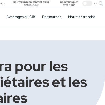
Trouver un représentant ou un
Communiquer
teur
FR
distributeur
avec nous
Avantages du CIB
Ressources
Notre entreprise
a pour les
étaires et les
aires