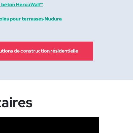
r béton HercuWall™
solés pour terrasses Nudura
tions de construction résidentielle
aires