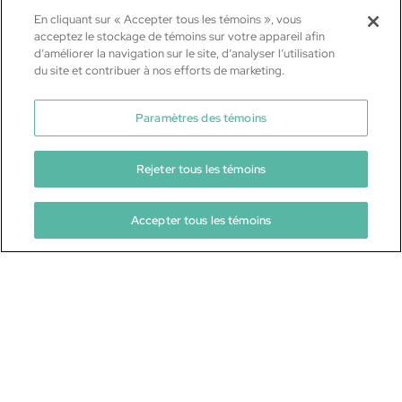
En cliquant sur « Accepter tous les témoins », vous
acceptez le stockage de témoins sur votre appareil afin
d’améliorer la navigation sur le site, d’analyser l’utilisation
du site et contribuer à nos efforts de marketing.
CIB 101
Vous ne savez pas par où
Paramètres des témoins
commencer?
Rejeter tous les témoins
Découvrez-en davantage sur les CIB
Accepter tous les témoins